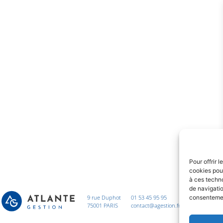
Pour offrir 
cookies pour
à ces techn
de navigatio
9 rue Duphot
01 53 45 95 95
consentement
75001 PARIS
contact@agestion.fr