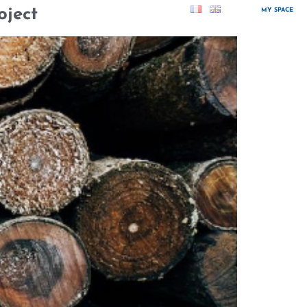
oject
MY SPACE