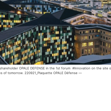
a shareholder OPALE DEFENSE in the 1st forum #Innovation on the site 
akes of tomorrow. 220921_Plaquette OPALE Défense —