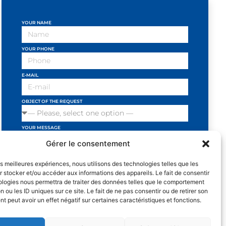
YOUR NAME
YOUR PHONE
E-MAIL
OBJECT OF THE REQUEST
YOUR MESSAGE
Gérer le consentement
les meilleures expériences, nous utilisons des technologies telles que les
 stocker et/ou accéder aux informations des appareils. Le fait de consentir
ologies nous permettra de traiter des données telles que le comportement
I have read the general conditions
n ou les ID uniques sur ce site. Le fait de ne pas consentir ou de retirer son
and I accept the privacy policy
 peut avoir un effet négatif sur certaines caractéristiques et fonctions.
SEND