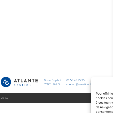
9 rue Duphot
01 53 45 95 95
75001 PARIS
contact@agestion.fr
Pour offrir 
cookies pour
ÉDURES
à ces techn
de navigatio
consentement