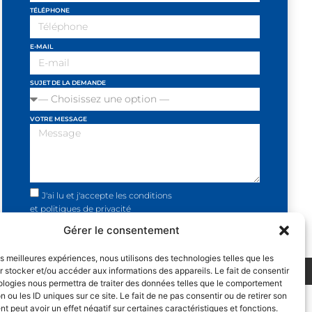
TÉLÉPHONE
E-MAIL
SUJET DE LA DEMANDE
VOTRE MESSAGE
J'ai lu et j'accepte les conditions
et politiques de privacité
Gérer le consentement
SEND
les meilleures expériences, nous utilisons des technologies telles que les
 stocker et/ou accéder aux informations des appareils. Le fait de consentir
UNE CREATION DE
OR DESIGN
ologies nous permettra de traiter des données telles que le comportement
n ou les ID uniques sur ce site. Le fait de ne pas consentir ou de retirer son
 peut avoir un effet négatif sur certaines caractéristiques et fonctions.