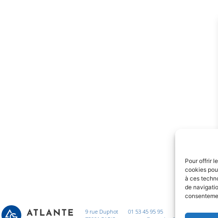
Pour offrir 
cookies pour
à ces techn
de navigatio
consentement
9 rue Duphot
01 53 45 95 95