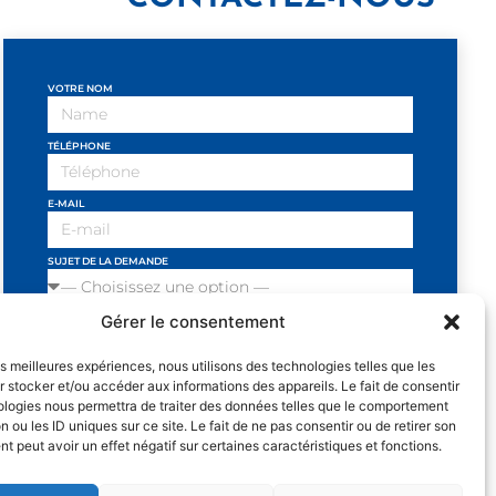
VOTRE NOM
TÉLÉPHONE
E-MAIL
SUJET DE LA DEMANDE
Gérer le consentement
VOTRE MESSAGE
les meilleures expériences, nous utilisons des technologies telles que les
 stocker et/ou accéder aux informations des appareils. Le fait de consentir
ologies nous permettra de traiter des données telles que le comportement
n ou les ID uniques sur ce site. Le fait de ne pas consentir ou de retirer son
J'ai lu et j'accepte les conditions
 peut avoir un effet négatif sur certaines caractéristiques et fonctions.
et politiques de privacité