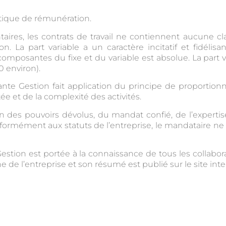
olitique de rémunération.
taires, les contrats de travail ne contiennent aucune 
ion. La part variable a un caractère incitatif et fidél
s composantes du fixe et du variable est absolue. La par
0 environ).
te Gestion fait application du principe de proportionna
ée et de la complexité des activités.
on des pouvoirs dévolus, du mandat confié, de l’experti
mément aux statuts de l’entreprise, le mandataire ne par
Gestion est portée à la connaissance de tous les colla
 de l’entreprise et son résumé est publié sur le site inte