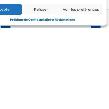
CONTACTEZ-NOUS
cepter
Refuser
Voir les préférences
Politique de Confidentialité et Réclamations
VOTRE NOM
TÉLÉPHONE
E-MAIL
SUJET DE LA DEMANDE
VOTRE MESSAGE
J'ai lu et j'accepte les conditions
et politiques de privacité