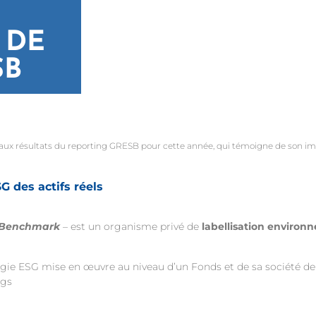
 DE
SB
aux résultats du reporting GRESB pour cette année, qui témoigne de son impl
 des actifs réels
y Benchmark
– est un organisme privé de
labellisation environ
égie ESG mise en œuvre au niveau d’un Fonds et de sa société 
ngs