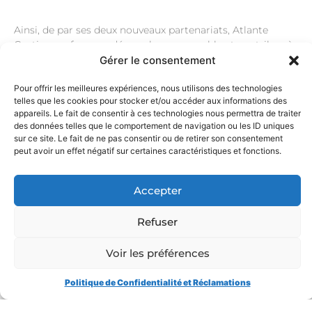
Ainsi, de par ses deux nouveaux partenariats, Atlante
Gestion renforce sa démarche responsable et contribue à
l’objectif de la COP 21 de limiter le réchauffement
Gérer le consentement
climatique à 2°C.
Pour offrir les meilleures expériences, nous utilisons des technologies
telles que les cookies pour stocker et/ou accéder aux informations des
appareils. Le fait de consentir à ces technologies nous permettra de traiter
Pour en savoir plus :
des données telles que le comportement de navigation ou les ID uniques
sur ce site. Le fait de ne pas consentir ou de retirer son consentement
https://www.franceinvest.eu/club/commission-esg
peut avoir un effet négatif sur certaines caractéristiques et fonctions.
https:// collaborate.unpri.org/group/761/stream
Accepter
Refuser
CONTACTEZ-NOUS
Voir les préférences
Politique de Confidentialité et Réclamations