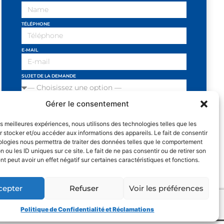
TÉLÉPHONE
E-MAIL
SUJET DE LA DEMANDE
Gérer le consentement
VOTRE MESSAGE
les meilleures expériences, nous utilisons des technologies telles que les
 stocker et/ou accéder aux informations des appareils. Le fait de consentir
ologies nous permettra de traiter des données telles que le comportement
n ou les ID uniques sur ce site. Le fait de ne pas consentir ou de retirer son
J'ai lu et j'accepte les conditions
 peut avoir un effet négatif sur certaines caractéristiques et fonctions.
et politiques de privacité
SEND
cepter
Refuser
Voir les préférences
Politique de Confidentialité et Réclamations
UNE CREATION DE
OR DESIGN