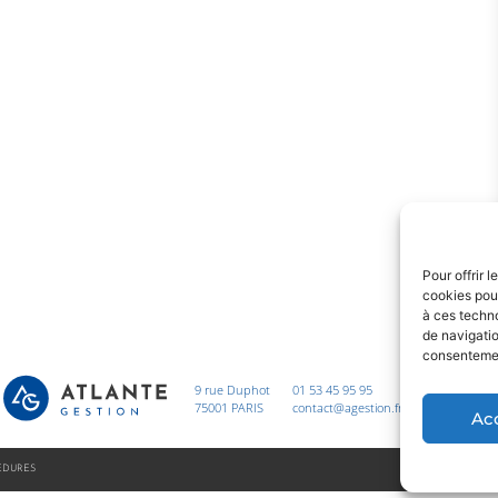
Pour offrir 
cookies pour
à ces techn
de navigatio
consentement
9 rue Duphot
01 53 45 95 95
75001 PARIS
contact@agestion.fr
Ac
ÉDURES