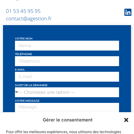
01 53 45 95 95
contact@agestion.fr
VOTRE NOM
TÉLÉPHONE
E-MAIL
SUJET DE LA DEMANDE
VOTRE MESSAGE
Gérer le consentement
Pour offrir les meilleures expériences, nous utilisons des technologies
J'ai lu et j'accepte les conditions et politiques de