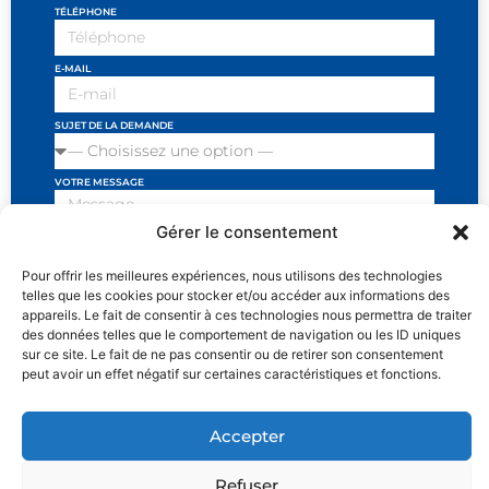
TÉLÉPHONE
E-MAIL
SUJET DE LA DEMANDE
VOTRE MESSAGE
Gérer le consentement
Pour offrir les meilleures expériences, nous utilisons des technologies
telles que les cookies pour stocker et/ou accéder aux informations des
J'ai lu et j'accepte les conditions et politiques de
appareils. Le fait de consentir à ces technologies nous permettra de traiter
privacité
des données telles que le comportement de navigation ou les ID uniques
sur ce site. Le fait de ne pas consentir ou de retirer son consentement
SEND
peut avoir un effet négatif sur certaines caractéristiques et fonctions.
Accepter
MENTIONS LÉGALES
POLITIQUE DE CONFIDENTIALITÉ ET RÉCLAMATIONS
Refuser