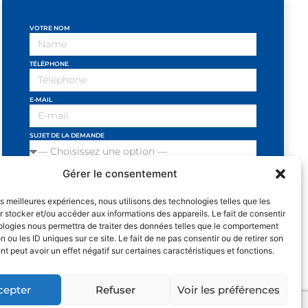
VOTRE NOM
TÉLÉPHONE
E-MAIL
SUJET DE LA DEMANDE
Gérer le consentement
VOTRE MESSAGE
les meilleures expériences, nous utilisons des technologies telles que les
 stocker et/ou accéder aux informations des appareils. Le fait de consentir
ologies nous permettra de traiter des données telles que le comportement
n ou les ID uniques sur ce site. Le fait de ne pas consentir ou de retirer son
J'ai lu et j'accepte les conditions
 peut avoir un effet négatif sur certaines caractéristiques et fonctions.
et politiques de privacité
SEND
cepter
Refuser
Voir les préférences